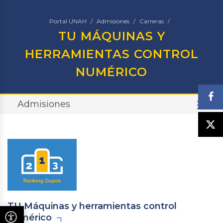
Portal UNAH
Admisiones
Carreras
TU MÁQUINAS Y
HERRAMIENTAS CONTROL
NUMÉRICO
Admisiones
TO
TU Máquinas y herramientas control
numérico