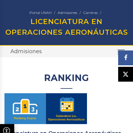
Portal UNAH
Admisiones
Carreras
LICENCIATURA EN
OPERACIONES AERONÁUTICAS
Admisiones
TO
RANKING